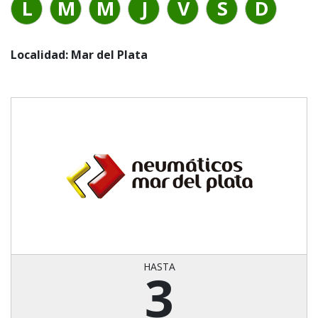
L
M
M
J
V
S
D
Localidad: Mar del Plata
HASTA
3