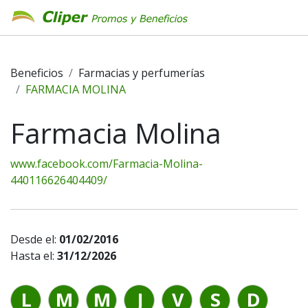
Beneficios
Farmacias y perfumerías
FARMACIA MOLINA
Farmacia Molina
www.facebook.com/Farmacia-Molina-
440116626404409/
Desde el:
01/02/2016
Hasta el:
31/12/2026
L
M
M
J
V
S
D