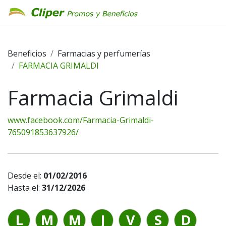
Beneficios
Farmacias y perfumerías
FARMACIA GRIMALDI
Farmacia Grimaldi
www.facebook.com/Farmacia-Grimaldi-
765091853637926/
Desde el:
01/02/2016
Hasta el:
31/12/2026
L
M
M
J
V
S
D