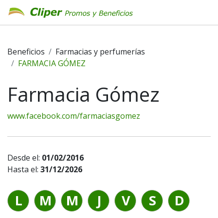
Beneficios
Farmacias y perfumerías
FARMACIA GÓMEZ
Farmacia Gómez
www.facebook.com/farmaciasgomez
Desde el:
01/02/2016
Hasta el:
31/12/2026
L
M
M
J
V
S
D