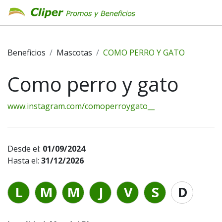
Beneficios
Mascotas
COMO PERRO Y GATO
Como perro y gato
www.instagram.com/comoperroygato__
Desde el:
01/09/2024
Hasta el:
31/12/2026
L
M
M
J
V
S
D