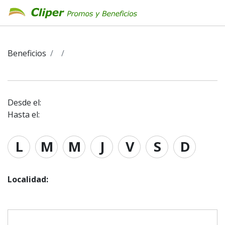
Beneficios
Desde el:
Hasta el:
L
M
M
J
V
S
D
Localidad: